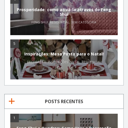
Prosperidade: como ativá-la através do Feng
Shui
FENG SHUI
,
RESIDENCIAL
,
SEM CATEGORIA
5
Inspirações: Mesa Posta para o Natal!
DECORAÇÃO
,
INSPIRAÇÕES
,
NATAL
,
RESIDENCIAL
POSTS RECENTES
1