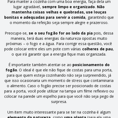
Para manter a cozinha com uma boa energia, faça dela um
lugar agradável,
sempre limpo e organizado
.
Não
mantenha coisas velhas e quebradas, use louças
bonitas e adequadas para servir a comida
, garantindo que
o momento da refeição seja sempre alegre e prazeroso.
Preocupe-se,
se o seu fogão for ao lado da pia
pois, dessa
maneira, terá duas energias da natureza opostas muito
próximas – o fogo e a água. Para corrigir essa questão, você
pode colocar entre eles um pote com várias
colheres de pau
,
o que irá garantir que a energia fique mais organizada.
É importante também atentar-se ao
posicionamento do
fogão
. O ideal é que ele não fique de costas para uma porta,
para que quem esteja cozinhando não seja surpreendido, já
que isso ocasionaria um momento de stress que contaminaria
o alimento. Caso o fogão precise ser posicionado de costas
para a porta, você pode utilizar na tampa um filme reflexivo ou
colocar na parede um espelho para que você não seja pego de
surpresa.
Um item muito interessante para se ter na cozinha é algum
elemento da natureza,
como
uma planta
(seja ela uma