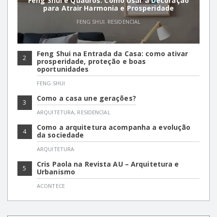
Feng Shui e Quadros: Como Usar a Decoração
para Atrair Harmonia e Prosperidade
FENG SHUI
,
RESIDENCIAL
Feng Shui na Entrada da Casa: como ativar
2
prosperidade, proteção e boas
oportunidades
FENG SHUI
Como a casa une gerações?
3
ARQUITETURA
,
RESIDENCIAL
Como a arquitetura acompanha a evolução
4
da sociedade
ARQUITETURA
Cris Paola na Revista AU – Arquitetura e
5
Urbanismo
ACONTECE