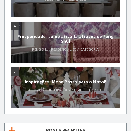
4
Prosperidade: como ativá-la através do Feng
Shui
FENG SHUI
,
RESIDENCIAL
,
SEM CATEGORIA
5
Inspirações: Mesa Posta para o Natal!
DECORAÇÃO
,
INSPIRAÇÕES
,
NATAL
,
RESIDENCIAL
POSTS RECENTES