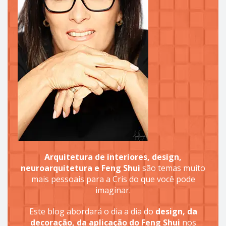
Arquitetura de interiores, design,
neuroarquitetura e Feng Shui
são temas muito
mais pessoais para a Cris do que você pode
imaginar.
Este blog abordará o dia a dia do
design, da
decoração, da aplicação do Feng Shui
nos