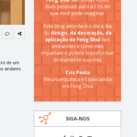
mais pessoais para a Cris do
que você pode imaginar.
Este blog abordará o dia a dia
do
design, da decoração, da
aplicação do Feng Shui
nos
ambientes e como eles
impactam e podem transformar
diretamente sua vida.
ntro de um
os andares
Cris Paola
Neuroarquiteta e Especialista
em Feng Shui
SIGA-NOS