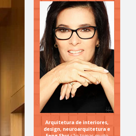
Arquitetura de interiores,
design, neuroarquitetura e
Feng Shui
são temas muito