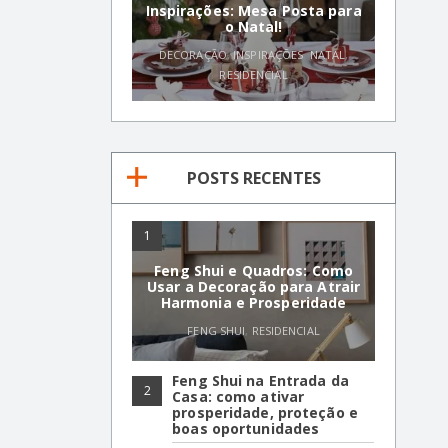
Inspirações: Mesa Posta para
o Natal!
DECORAÇÃO
,
INSPIRAÇÕES
,
NATAL
,
RESIDENCIAL
POSTS RECENTES
1
Feng Shui e Quadros: Como
Usar a Decoração para Atrair
Harmonia e Prosperidade
FENG SHUI
,
RESIDENCIAL
Feng Shui na Entrada da
2
Casa: como ativar
prosperidade, proteção e
boas oportunidades