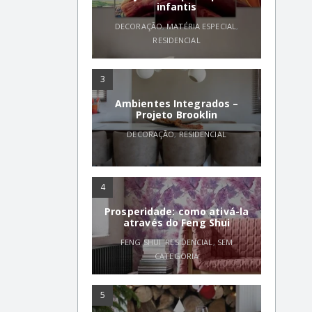
infantis
DECORAÇÃO
,
MATÉRIA ESPECIAL
,
RESIDENCIAL
3
Ambientes Integrados –
Projeto Brooklin
DECORAÇÃO
,
RESIDENCIAL
4
Prosperidade: como ativá-la
através do Feng Shui
FENG SHUI
,
RESIDENCIAL
,
SEM
CATEGORIA
5