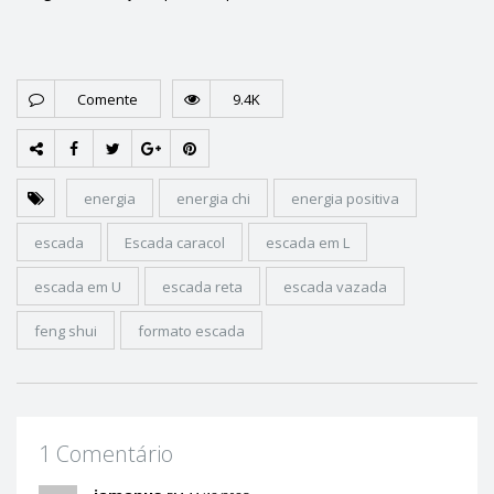
Comente
9.4K
energia
energia chi
energia positiva
escada
Escada caracol
escada em L
escada em U
escada reta
escada vazada
feng shui
formato escada
1 Comentário