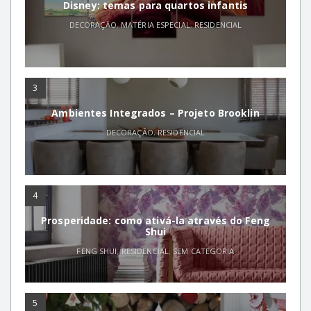
Disney: temas para quartos infantis
DECORAÇÃO
,
MATÉRIA ESPECIAL
,
RESIDENCIAL
3
Ambientes Integrados – Projeto Brooklin
DECORAÇÃO
,
RESIDENCIAL
4
Prosperidade: como ativá-la através do Feng
Shui
FENG SHUI
,
RESIDENCIAL
,
SEM CATEGORIA
5