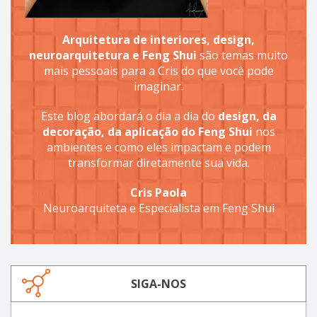
Arquitetura de interiores, design,
neuroarquitetura e Feng Shui
são temas muito
mais pessoais para a Cris do que você pode
imaginar.
Este blog abordará o dia a dia do
design, da
decoração, da aplicação do Feng Shui
nos
ambientes e como eles impactam e podem
transformar diretamente sua vida.
Cris Paola
Neuroarquiteta e Especialista em Feng Shui
SIGA-NOS