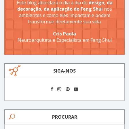
Este blog abordará o dia a dia do
design, da
decoração, da aplicação do Feng Shui
nos
ambientes e como eles impactam e podem
transformar diretamente sua vida.
Cris Paola
Neuroarquiteta e Especialista em Feng Shui
SIGA-NOS
PROCURAR