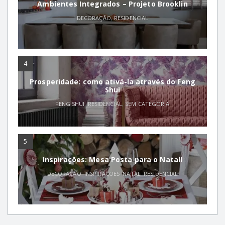
Ambientes Integrados – Projeto Brooklin
DECORAÇÃO
,
RESIDENCIAL
4
Prosperidade: como ativá-la através do Feng
Shui
FENG SHUI
,
RESIDENCIAL
,
SEM CATEGORIA
5
Inspirações: Mesa Posta para o Natal!
DECORAÇÃO
,
INSPIRAÇÕES
,
NATAL
,
RESIDENCIAL