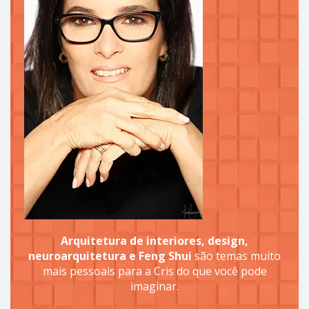
Arquitetura de interiores, design,
neuroarquitetura e Feng Shui
são temas muito
mais pessoais para a Cris do que você pode
imaginar.