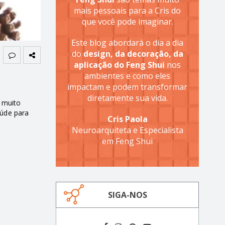
mais pessoais para a Cris do
que você pode imaginar.
Este blog abordará o dia a dia
do
design, da decoração, da
aplicação do Feng Shui
nos
ambientes e como eles
impactam e podem transformar
diretamente sua vida.
 muito
aúde para
Cris Paola
Neuroarquiteta e Especialista
em Feng Shui
SIGA-NOS