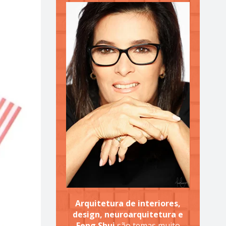
Arquitetura de interiores,
design, neuroarquitetura e
Feng Shui
são temas muito