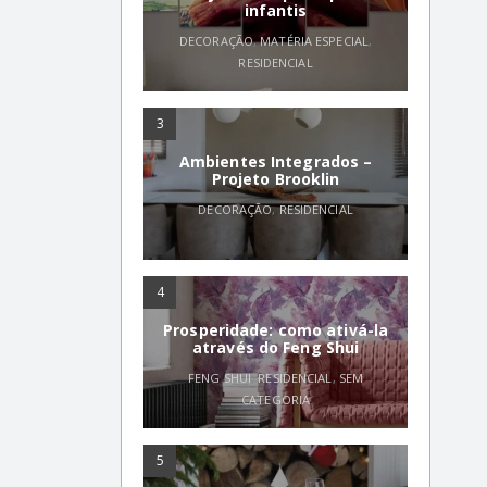
infantis
DECORAÇÃO
,
MATÉRIA ESPECIAL
,
RESIDENCIAL
3
Ambientes Integrados –
Projeto Brooklin
DECORAÇÃO
,
RESIDENCIAL
4
Prosperidade: como ativá-la
através do Feng Shui
FENG SHUI
,
RESIDENCIAL
,
SEM
CATEGORIA
5