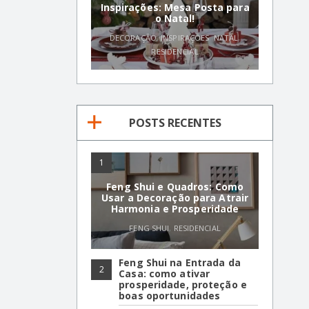
Inspirações: Mesa Posta para
o Natal!
DECORAÇÃO
,
INSPIRAÇÕES
,
NATAL
,
RESIDENCIAL
POSTS RECENTES
1
Feng Shui e Quadros: Como
Usar a Decoração para Atrair
Harmonia e Prosperidade
FENG SHUI
,
RESIDENCIAL
Feng Shui na Entrada da
2
Casa: como ativar
prosperidade, proteção e
boas oportunidades