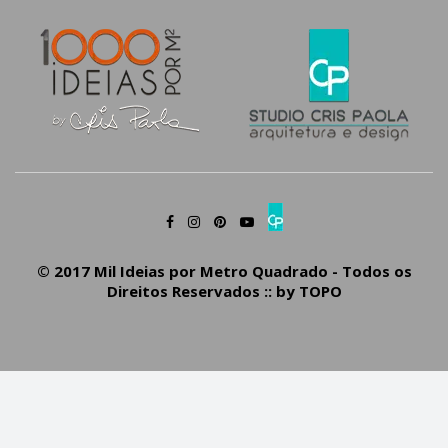
© 2017 Mil Ideias por Metro Quadrado - Todos os
Direitos Reservados :: by
TOPO