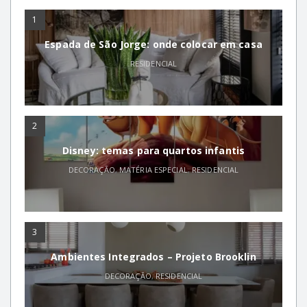
1
Espada de São Jorge: onde colocar em casa
RESIDENCIAL
2
Disney: temas para quartos infantis
DECORAÇÃO
,
MATÉRIA ESPECIAL
,
RESIDENCIAL
3
Ambientes Integrados – Projeto Brooklin
DECORAÇÃO
,
RESIDENCIAL