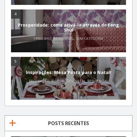
4
Prosperidade: como ativá-la através do Feng
Shui
FENG SHUI
,
RESIDENCIAL
,
SEM CATEGORIA
5
Inspirações: Mesa Posta para o Natal!
DECORAÇÃO
,
INSPIRAÇÕES
,
NATAL
,
RESIDENCIAL
POSTS RECENTES