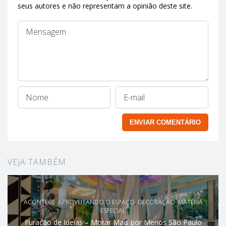
seus autores e não representam a opinião deste site.
VEJA TAMBÉM
ACONTECE
,
APROVEITANDO O ESPAÇO
,
DECORAÇÃO
,
MATÉRIA
ESPECIAL
Furacão de Ideias – Morar Mais por Menos São Paulo