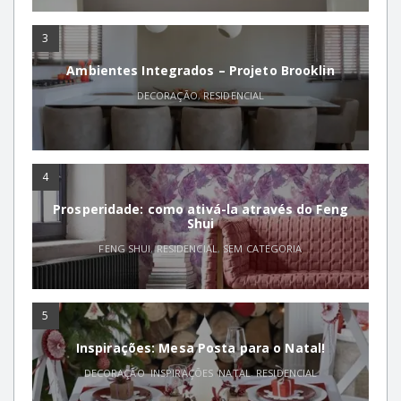
3
Ambientes Integrados – Projeto Brooklin
DECORAÇÃO
,
RESIDENCIAL
4
Prosperidade: como ativá-la através do Feng
Shui
FENG SHUI
,
RESIDENCIAL
,
SEM CATEGORIA
5
Inspirações: Mesa Posta para o Natal!
DECORAÇÃO
,
INSPIRAÇÕES
,
NATAL
,
RESIDENCIAL