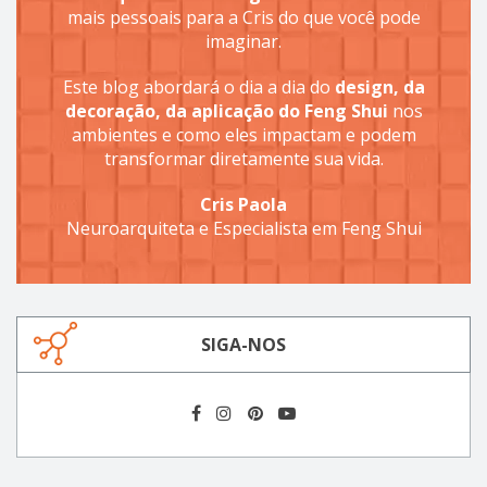
mais pessoais para a Cris do que você pode
imaginar.
Este blog abordará o dia a dia do
design, da
decoração, da aplicação do Feng Shui
nos
ambientes e como eles impactam e podem
transformar diretamente sua vida.
Cris Paola
Neuroarquiteta e Especialista em Feng Shui
SIGA-NOS