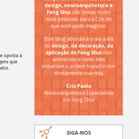
design, neuroarquitetura e
Feng Shui
são temas muito
mais pessoais para a Cris do
que você pode imaginar.
Este blog abordará o dia a dia
do
design, da decoração, da
aplicação do Feng Shui
nos
de oposta à
ambientes e como eles
agens que
impactam e podem transformar
ados.
diretamente sua vida.
Cris Paola
Neuroarquiteta e Especialista
em Feng Shui
SIGA-NOS