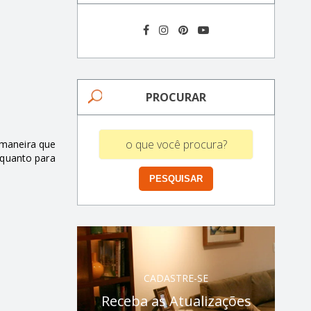
PROCURAR
 maneira que
 quanto para
CADASTRE-SE
Receba as Atualizações