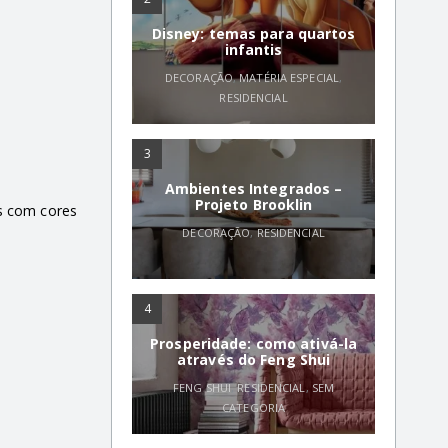
Disney: temas para quartos
infantis
DECORAÇÃO
,
MATÉRIA ESPECIAL
,
RESIDENCIAL
3
Ambientes Integrados –
Projeto Brooklin
as com cores
DECORAÇÃO
,
RESIDENCIAL
4
Prosperidade: como ativá-la
através do Feng Shui
FENG SHUI
,
RESIDENCIAL
,
SEM
CATEGORIA