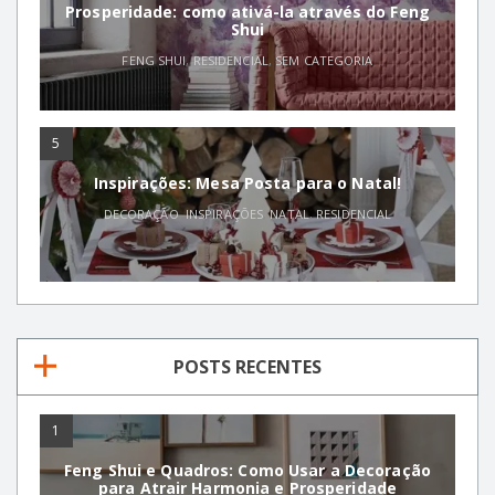
Prosperidade: como ativá-la através do Feng
Shui
FENG SHUI
,
RESIDENCIAL
,
SEM CATEGORIA
5
Inspirações: Mesa Posta para o Natal!
DECORAÇÃO
,
INSPIRAÇÕES
,
NATAL
,
RESIDENCIAL
POSTS RECENTES
1
Feng Shui e Quadros: Como Usar a Decoração
para Atrair Harmonia e Prosperidade