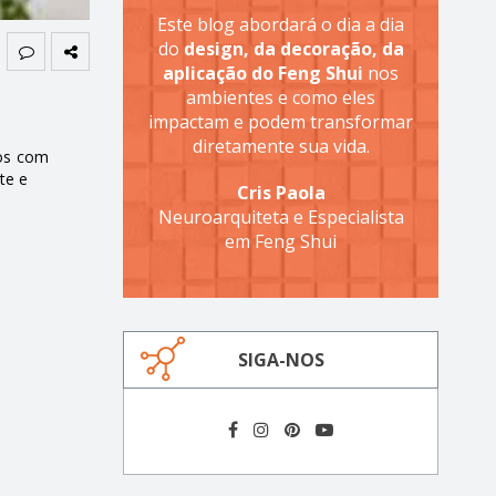
Este blog abordará o dia a dia
do
design, da decoração, da
aplicação do Feng Shui
nos
ambientes e como eles
impactam e podem transformar
diretamente sua vida.
dos com
te e
Cris Paola
Neuroarquiteta e Especialista
em Feng Shui
SIGA-NOS