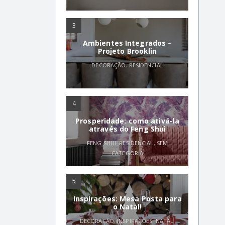
3
Ambientes Integrados –
Projeto Brooklin
DECORAÇÃO
,
RESIDENCIAL
4
Prosperidade: como ativá-la
através do Feng Shui
FENG SHUI
,
RESIDENCIAL
,
SEM
CATEGORIA
5
Inspirações: Mesa Posta para
o Natal!
DECORAÇÃO
,
INSPIRAÇÕES
,
NATAL
,