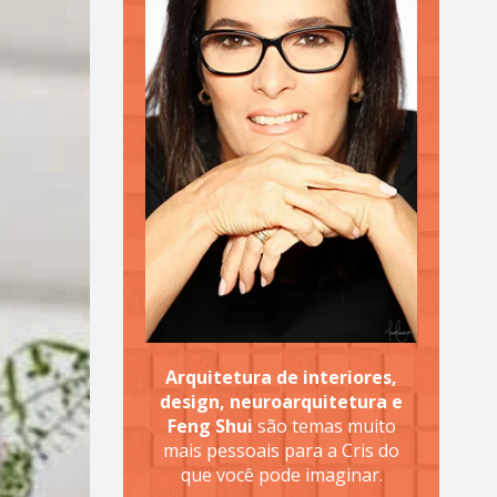
Arquitetura de interiores,
design, neuroarquitetura e
Feng Shui
são temas muito
mais pessoais para a Cris do
que você pode imaginar.