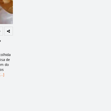
?
colhida
isa de
lém do
dos
[…]