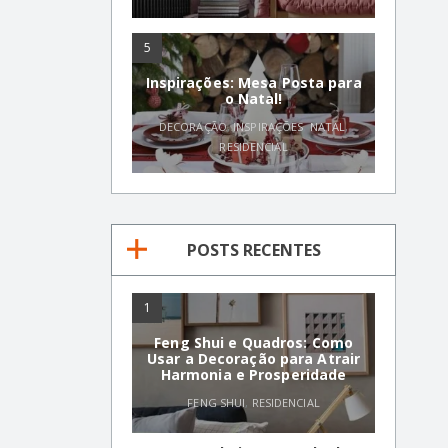
5
Inspirações: Mesa Posta para
o Natal!
DECORAÇÃO
,
INSPIRAÇÕES
,
NATAL
,
RESIDENCIAL
POSTS RECENTES
1
Feng Shui e Quadros: Como
Usar a Decoração para Atrair
Harmonia e Prosperidade
FENG SHUI
,
RESIDENCIAL