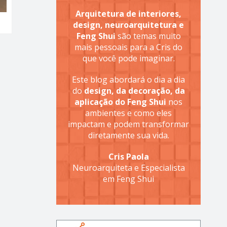
Arquitetura de interiores,
design, neuroarquitetura e
Feng Shui
são temas muito
mais pessoais para a Cris do
que você pode imaginar.
Este blog abordará o dia a dia
do
design, da decoração, da
aplicação do Feng Shui
nos
ambientes e como eles
impactam e podem transformar
diretamente sua vida.
Cris Paola
Neuroarquiteta e Especialista
em Feng Shui