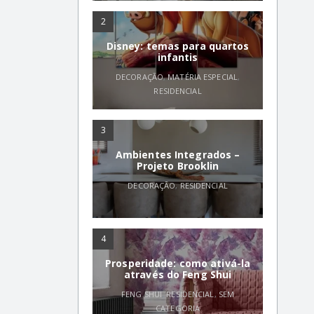
2
Disney: temas para quartos
infantis
DECORAÇÃO
,
MATÉRIA ESPECIAL
,
RESIDENCIAL
3
Ambientes Integrados –
Projeto Brooklin
DECORAÇÃO
,
RESIDENCIAL
4
Prosperidade: como ativá-la
através do Feng Shui
FENG SHUI
,
RESIDENCIAL
,
SEM
CATEGORIA