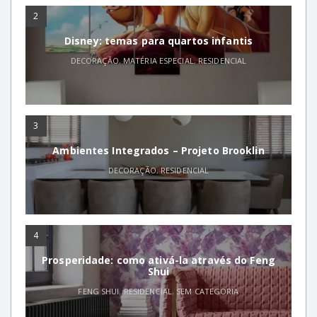
2
Disney: temas para quartos infantis
DECORAÇÃO
,
MATÉRIA ESPECIAL
,
RESIDENCIAL
3
Ambientes Integrados – Projeto Brooklin
DECORAÇÃO
,
RESIDENCIAL
4
Prosperidade: como ativá-la através do Feng
Shui
FENG SHUI
,
RESIDENCIAL
,
SEM CATEGORIA