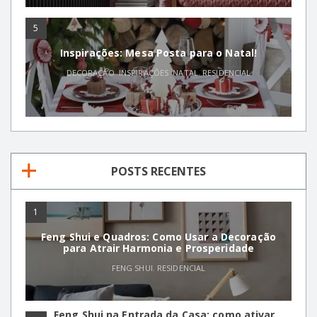
5
Inspirações: Mesa Posta para o Natal!
DECORAÇÃO
,
INSPIRAÇÕES
,
NATAL
,
RESIDENCIAL
POSTS RECENTES
1
Feng Shui e Quadros: Como Usar a Decoração
para Atrair Harmonia e Prosperidade
FENG SHUI
,
RESIDENCIAL
Feng Shui na Entrada da Casa: como ativar