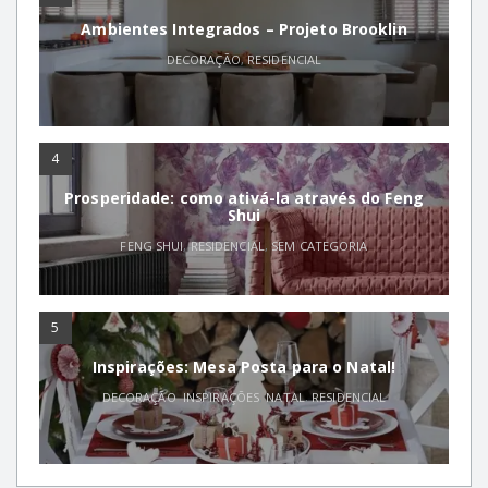
Ambientes Integrados – Projeto Brooklin
DECORAÇÃO
,
RESIDENCIAL
4
Prosperidade: como ativá-la através do Feng
Shui
FENG SHUI
,
RESIDENCIAL
,
SEM CATEGORIA
5
Inspirações: Mesa Posta para o Natal!
DECORAÇÃO
,
INSPIRAÇÕES
,
NATAL
,
RESIDENCIAL