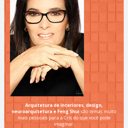
Arquitetura de interiores, design,
neuroarquitetura e Feng Shui
são temas muito
mais pessoais para a Cris do que você pode
imaginar.