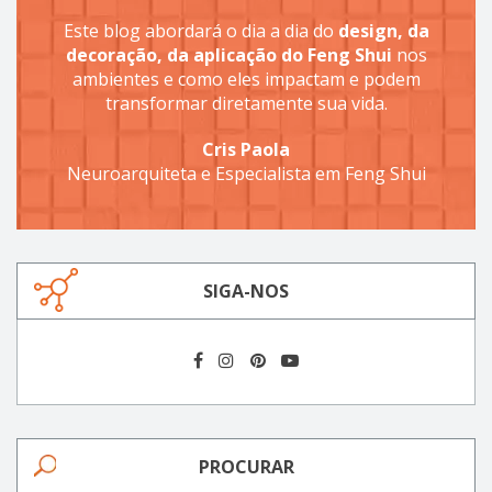
Este blog abordará o dia a dia do
design, da
decoração, da aplicação do Feng Shui
nos
ambientes e como eles impactam e podem
transformar diretamente sua vida.
Cris Paola
Neuroarquiteta e Especialista em Feng Shui
SIGA-NOS
PROCURAR