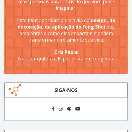
mais pessoais para a Cris do que você pode
imaginar.
Este blog abordará o dia a dia do
design, da
decoração, da aplicação do Feng Shui
nos
ambientes e como eles impactam e podem
transformar diretamente sua vida.
Cris Paola
Neuroarquiteta e Especialista em Feng Shui
SIGA-NOS