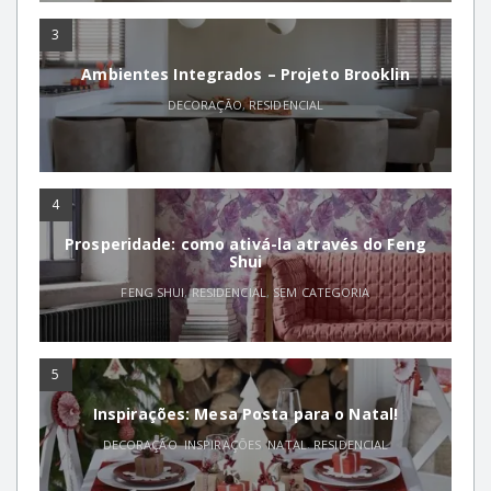
3
Ambientes Integrados – Projeto Brooklin
DECORAÇÃO
,
RESIDENCIAL
4
Prosperidade: como ativá-la através do Feng
Shui
FENG SHUI
,
RESIDENCIAL
,
SEM CATEGORIA
5
Inspirações: Mesa Posta para o Natal!
DECORAÇÃO
,
INSPIRAÇÕES
,
NATAL
,
RESIDENCIAL