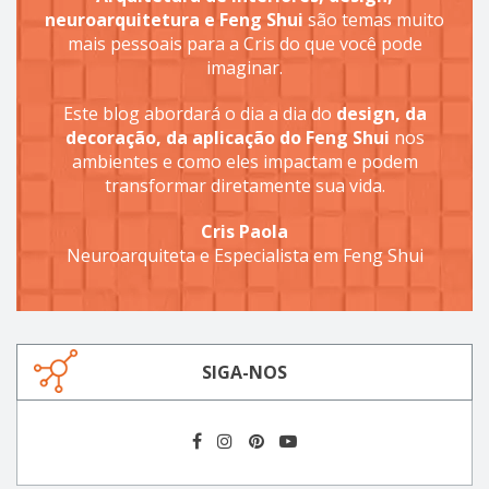
neuroarquitetura e Feng Shui
são temas muito
mais pessoais para a Cris do que você pode
imaginar.
Este blog abordará o dia a dia do
design, da
decoração, da aplicação do Feng Shui
nos
ambientes e como eles impactam e podem
transformar diretamente sua vida.
Cris Paola
Neuroarquiteta e Especialista em Feng Shui
SIGA-NOS