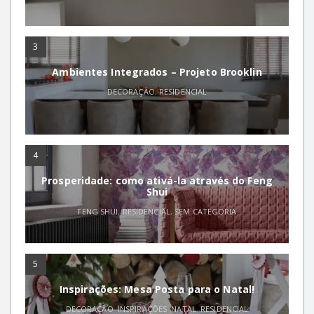
3
Ambientes Integrados – Projeto Brooklin
DECORAÇÃO
,
RESIDENCIAL
4
Prosperidade: como ativá-la através do Feng
Shui
FENG SHUI
,
RESIDENCIAL
,
SEM CATEGORIA
5
Inspirações: Mesa Posta para o Natal!
DECORAÇÃO
,
INSPIRAÇÕES
,
NATAL
,
RESIDENCIAL