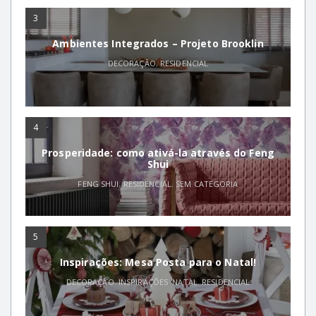
3
Ambientes Integrados – Projeto Brooklin
DECORAÇÃO
,
RESIDENCIAL
4
Prosperidade: como ativá-la através do Feng
Shui
FENG SHUI
,
RESIDENCIAL
,
SEM CATEGORIA
5
Inspirações: Mesa Posta para o Natal!
DECORAÇÃO
,
INSPIRAÇÕES
,
NATAL
,
RESIDENCIAL