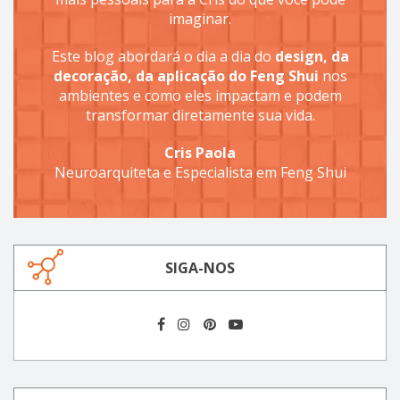
imaginar.
Este blog abordará o dia a dia do
design, da
decoração, da aplicação do Feng Shui
nos
ambientes e como eles impactam e podem
transformar diretamente sua vida.
Cris Paola
Neuroarquiteta e Especialista em Feng Shui
SIGA-NOS