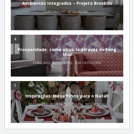
Ambientes Integrados – Projeto Brooklin
DECORAÇÃO
,
RESIDENCIAL
4
Prosperidade: como ativá-la através do Feng
Shui
FENG SHUI
,
RESIDENCIAL
,
SEM CATEGORIA
5
Inspirações: Mesa Posta para o Natal!
DECORAÇÃO
,
INSPIRAÇÕES
,
NATAL
,
RESIDENCIAL