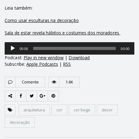
Leia também:
Como usar esculturas na decoração
Sala de estar revela hábitos e costumes dos moradores
Tocador
00:00
00:00
de
áudio
Podcast:
Play in new window
|
Download
Subscribe:
Apple Podcasts
|
RSS
Comente
1.6K
arquitetura
cor
cor bege
decor
decoração