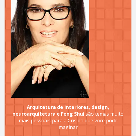
Arquitetura de interiores, design,
neuroarquitetura e Feng Shui
são temas muito
mais pessoais para a Cris do que você pode
imaginar.