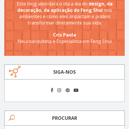
Este blog abordará o dia a dia do
design, da
decoração, da aplicação do Feng Shui
nos
ambientes e como eles impactam e podem
transformar diretamente sua vida.
Cris Paola
Neuroarquiteta e Especialista em Feng Shui
SIGA-NOS
PROCURAR