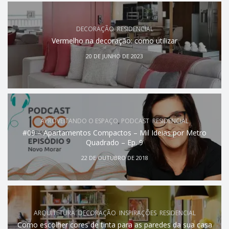
DECORAÇÃO
,
RESIDENCIAL
Vermelho na decoração: como utilizar
20 DE JUNHO DE 2023
APROVEITANDO O ESPAÇO
,
PODCAST
,
RESIDENCIAL
#09 – Apartamentos Compactos – Mil Ideias por Metro
Quadrado – Ep. 9
22 DE OUTUBRO DE 2018
ARQUITETURA
,
DECORAÇÃO
,
INSPIRAÇÕES
,
RESIDENCIAL
Como escolher cores de tinta para as paredes da sua casa