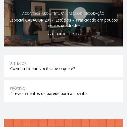
ACONTECE
,
ARQUITETURA
,
CASACOR
,
DECORAÇÃO
Especial CASACOR 2017: Estúdios – Praticidade em poucos
metros quadrados
27 DE JULHO DE 2017
ANTERIOR
Cozinha Linear: você sabe o que é?
PRÓXIMO
4 revestimentos de parede para a cozinha