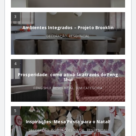
3
Ambientes Integrados – Projeto Brooklin
DECORAÇÃO
,
RESIDENCIAL
4
Prosperidade: como ativá-la através do Feng
Shui
FENG SHUI
,
RESIDENCIAL
,
SEM CATEGORIA
5
Inspirações: Mesa Posta para o Natal!
DECORAÇÃO
,
INSPIRAÇÕES
,
NATAL
,
RESIDENCIAL