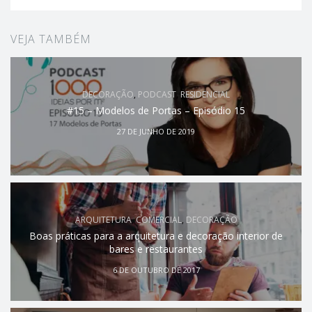
VEJA TAMBÉM
DECORAÇÃO
,
PODCAST
,
RESIDENCIAL
#15 – Modelos de Portas – Episódio 15
27 DE JUNHO DE 2019
ARQUITETURA
,
COMERCIAL
,
DECORAÇÃO
Boas práticas para a arquitetura e decoração interior de
bares e restaurantes
6 DE OUTUBRO DE 2017