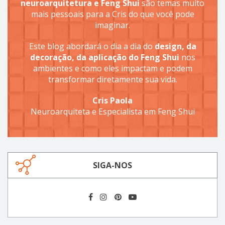
neuroarquitetura e Feng Shui
são temas muito
mais pessoais para a Cris do que você pode
imaginar.
Este blog abordará o dia a dia do
design, da
decoração, da aplicação do Feng Shui
nos
ambientes e como eles impactam e podem
transformar diretamente sua vida.
Cris Paola
Neuroarquiteta e Especialista em Feng Shui
SIGA-NOS