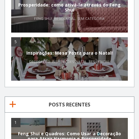
Prosperidade: como ativá-la através do Feng
Shui
FENG SHUI
,
RESIDENCIAL
,
SEM CATEGORIA
5
Inspirações: Mesa Posta para o Natal!
DECORAÇÃO
,
INSPIRAÇÕES
,
NATAL
,
RESIDENCIAL
POSTS RECENTES
1
Feng Shui e Quadros: Como Usar a Decoração
para Atrair Harmonia e Prosperidade