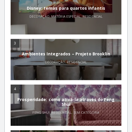
Disney: temas para quartos infantis
DECORAÇÃO
,
MATÉRIA ESPECIAL
,
RESIDENCIAL
3
Ambientes Integrados – Projeto Brooklin
DECORAÇÃO
,
RESIDENCIAL
4
Prosperidade: como ativá-la através do Feng
Shui
FENG SHUI
,
RESIDENCIAL
,
SEM CATEGORIA