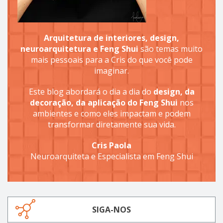
Arquitetura de interiores, design,
neuroarquitetura e Feng Shui
são temas muito
mais pessoais para a Cris do que você pode
imaginar.
Este blog abordará o dia a dia do
design, da
decoração, da aplicação do Feng Shui
nos
ambientes e como eles impactam e podem
transformar diretamente sua vida.
Cris Paola
Neuroarquiteta e Especialista em Feng Shui
SIGA-NOS