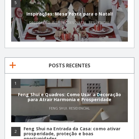
5
Inspirações: Mesa Posta para o Natal!
DECORAÇÃO
,
INSPIRAÇÕES
,
NATAL
,
RESIDENCIAL
POSTS RECENTES
1
Feng Shui e Quadros: Como Usar a Decoração
para Atrair Harmonia e Prosperidade
FENG SHUI
,
RESIDENCIAL
Feng Shui na Entrada da Casa: como ativar
2
prosperidade, proteção e boas
oportunidades