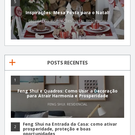
5
Inspirações: Mesa Posta para o Natal!
DECORAÇÃO
,
INSPIRAÇÕES
,
NATAL
,
RESIDENCIAL
POSTS RECENTES
1
Feng Shui e Quadros: Como Usar a Decoração
para Atrair Harmonia e Prosperidade
FENG SHUI
,
RESIDENCIAL
Feng Shui na Entrada da Casa: como ativar
2
prosperidade, proteção e boas
oportunidades