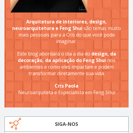
Arquitetura de interiores, design,
neuroarquitetura e Feng Shui
são temas muito
mais pessoais para a Cris do que você pode
imaginar.
Este blog abordará o dia a dia do
design, da
decoração, da aplicação do Feng Shui
nos
ambientes e como eles impactam e podem
transformar diretamente sua vida.
Cris Paola
Neuroarquiteta e Especialista em Feng Shui
SIGA-NOS