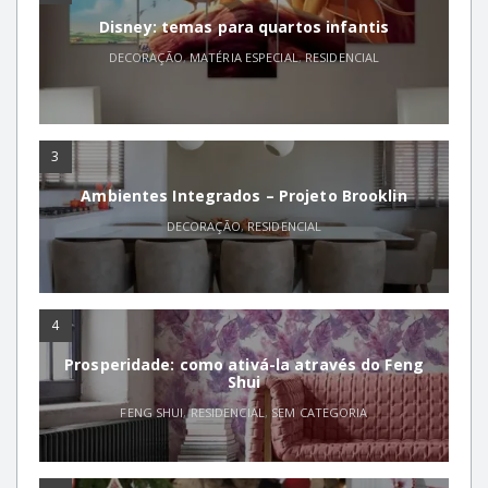
Disney: temas para quartos infantis
DECORAÇÃO
,
MATÉRIA ESPECIAL
,
RESIDENCIAL
3
Ambientes Integrados – Projeto Brooklin
DECORAÇÃO
,
RESIDENCIAL
4
Prosperidade: como ativá-la através do Feng
Shui
FENG SHUI
,
RESIDENCIAL
,
SEM CATEGORIA