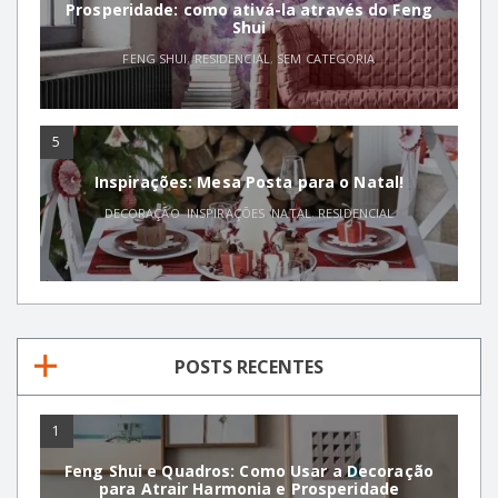
Prosperidade: como ativá-la através do Feng
Shui
FENG SHUI
,
RESIDENCIAL
,
SEM CATEGORIA
5
Inspirações: Mesa Posta para o Natal!
DECORAÇÃO
,
INSPIRAÇÕES
,
NATAL
,
RESIDENCIAL
POSTS RECENTES
1
Feng Shui e Quadros: Como Usar a Decoração
para Atrair Harmonia e Prosperidade