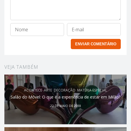
VEJA TAMBÉM
ACONTECE
,
ARTE
,
DECORAÇÃO
,
MATÉRIA ESPECIAL
Salão do Móvel: O que é a experiência de estar em Milão?
22 DE MAIO DE 2018