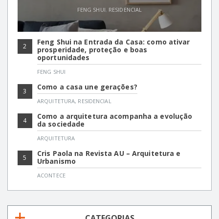
FENG SHUI
,
RESIDENCIAL
Feng Shui na Entrada da Casa: como ativar
2
prosperidade, proteção e boas
oportunidades
FENG SHUI
Como a casa une gerações?
3
ARQUITETURA
,
RESIDENCIAL
Como a arquitetura acompanha a evolução
4
da sociedade
ARQUITETURA
Cris Paola na Revista AU – Arquitetura e
5
Urbanismo
ACONTECE
CATEGORIAS