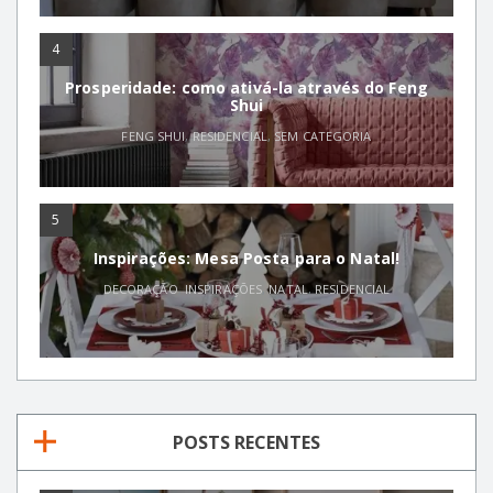
4
Prosperidade: como ativá-la através do Feng
Shui
FENG SHUI
,
RESIDENCIAL
,
SEM CATEGORIA
5
Inspirações: Mesa Posta para o Natal!
DECORAÇÃO
,
INSPIRAÇÕES
,
NATAL
,
RESIDENCIAL
POSTS RECENTES