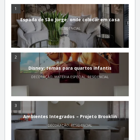
1
Espada de São Jorge: onde colocar em casa
RESIDENCIAL
2
Disney: temas para quartos infantis
DECORAÇÃO
,
MATÉRIA ESPECIAL
,
RESIDENCIAL
3
Ambientes Integrados – Projeto Brooklin
DECORAÇÃO
,
RESIDENCIAL