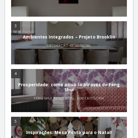
3
Ambientes Integrados – Projeto Brooklin
DECORAÇÃO
,
RESIDENCIAL
4
Prosperidade: como ativá-la através do Feng
Shui
FENG SHUI
,
RESIDENCIAL
,
SEM CATEGORIA
5
Inspirações: Mesa Posta para o Natal!