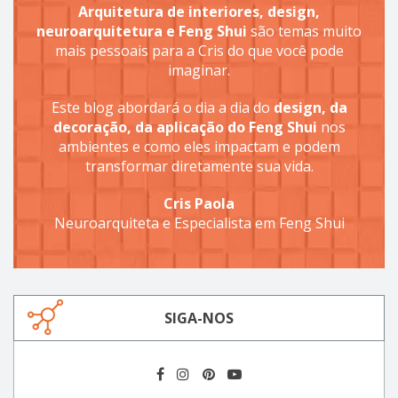
Arquitetura de interiores, design,
neuroarquitetura e Feng Shui
são temas muito
mais pessoais para a Cris do que você pode
imaginar.
Este blog abordará o dia a dia do
design, da
decoração, da aplicação do Feng Shui
nos
ambientes e como eles impactam e podem
transformar diretamente sua vida.
Cris Paola
Neuroarquiteta e Especialista em Feng Shui
SIGA-NOS