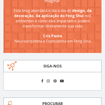
imaginar.
Este blog abordará o dia a dia do
design, da
decoração, da aplicação do Feng Shui
nos
ambientes e como eles impactam e podem
transformar diretamente sua vida.
Cris Paola
Neuroarquiteta e Especialista em Feng Shui
SIGA-NOS
PROCURAR