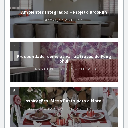
3
Ambientes Integrados – Projeto Brooklin
DECORAÇÃO
,
RESIDENCIAL
4
Prosperidade: como ativá-la através do Feng
Shui
FENG SHUI
,
RESIDENCIAL
,
SEM CATEGORIA
5
Inspirações: Mesa Posta para o Natal!
DECORAÇÃO
,
INSPIRAÇÕES
,
NATAL
,
RESIDENCIAL