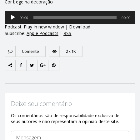
Cor bege na decoração
Tocador
00:00
00:00
de
áudio
Podcast:
Play in new window
|
Download
Subscribe:
Apple Podcasts
|
RSS
Comente
27.1K
Deixe seu comentário
Os comentários são de responsabilidade exclusiva de
seus autores e não representam a opinião deste site.