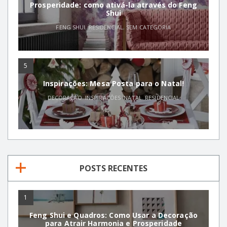
Prosperidade: como ativá-la através do Feng
Shui
FENG SHUI
,
RESIDENCIAL
,
SEM CATEGORIA
5
Inspirações: Mesa Posta para o Natal!
DECORAÇÃO
,
INSPIRAÇÕES
,
NATAL
,
RESIDENCIAL
POSTS RECENTES
1
Feng Shui e Quadros: Como Usar a Decoração
para Atrair Harmonia e Prosperidade