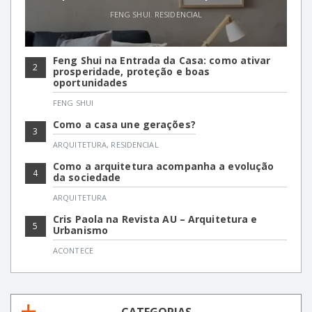
FENG SHUI
,
RESIDENCIAL
Feng Shui na Entrada da Casa: como ativar
2
prosperidade, proteção e boas
oportunidades
FENG SHUI
Como a casa une gerações?
3
ARQUITETURA
,
RESIDENCIAL
Como a arquitetura acompanha a evolução
4
da sociedade
ARQUITETURA
Cris Paola na Revista AU – Arquitetura e
5
Urbanismo
ACONTECE
CATEGORIAS