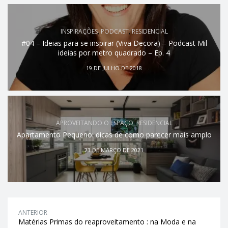
INSPIRAÇÕES
,
PODCAST
,
RESIDENCIAL
#04 – Ideias para se inspirar (Viva Decora) – Podcast Mil
ideias por metro quadrado – Ep. 4
19 DE JULHO DE 2018
APROVEITANDO O ESPAÇO
,
RESIDENCIAL
Apartamento Pequeno: dicas de como parecer mais amplo
23 DE MARÇO DE 2021
ANTERIOR
Matérias Primas do reaproveitamento : na Moda e na