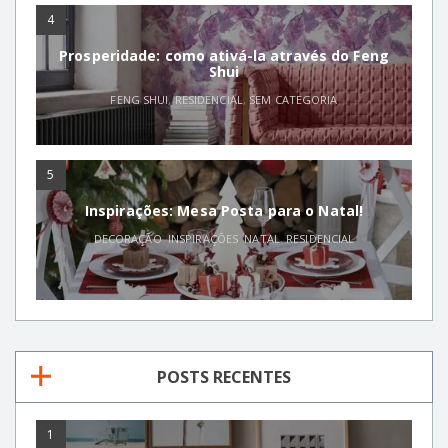
4
Prosperidade: como ativá-la através do Feng
Shui
FENG SHUI
,
RESIDENCIAL
,
SEM CATEGORIA
5
Inspirações: Mesa Posta para o Natal!
DECORAÇÃO
,
INSPIRAÇÕES
,
NATAL
,
RESIDENCIAL
POSTS RECENTES
1