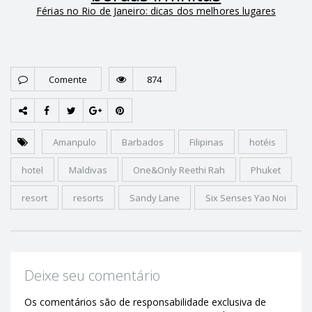
Férias no Rio de Janeiro: dicas dos melhores lugares
Comente
874
Amanpulo
Barbados
Filipinas
hotéis
hotel
Maldivas
One&Only Reethi Rah
Phuket
resort
resorts
Sandy Lane
Six Senses Yao Noi
Deixe seu comentário
Os comentários são de responsabilidade exclusiva de