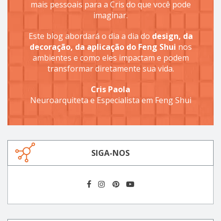
mais pessoais para a Cris do que você pode
imaginar.
Este blog abordará o dia a dia do
design, da
decoração, da aplicação do Feng Shui
nos
ambientes e como eles impactam e podem
transformar diretamente sua vida.
Cris Paola
Neuroarquiteta e Especialista em Feng Shui
SIGA-NOS