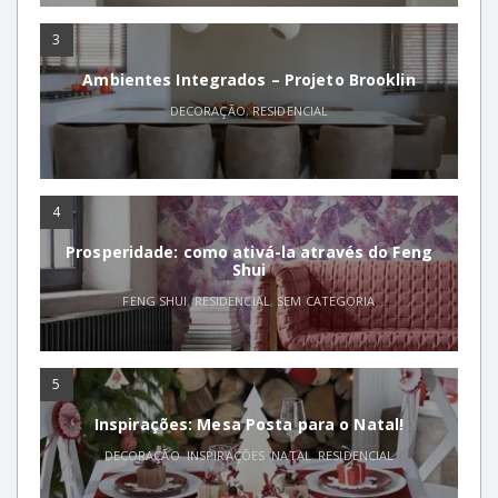
3
Ambientes Integrados – Projeto Brooklin
DECORAÇÃO
,
RESIDENCIAL
4
Prosperidade: como ativá-la através do Feng
Shui
FENG SHUI
,
RESIDENCIAL
,
SEM CATEGORIA
5
Inspirações: Mesa Posta para o Natal!
DECORAÇÃO
,
INSPIRAÇÕES
,
NATAL
,
RESIDENCIAL