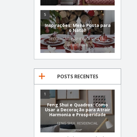
5
Inspirações: Mesa Posta para
o Natal!
DECORAÇÃO
,
INSPIRAÇÕES
,
NATAL
,
RESIDENCIAL
POSTS RECENTES
1
Feng Shui e Quadros: Como
Usar a Decoração para Atrair
Harmonia e Prosperidade
FENG SHUI
,
RESIDENCIAL