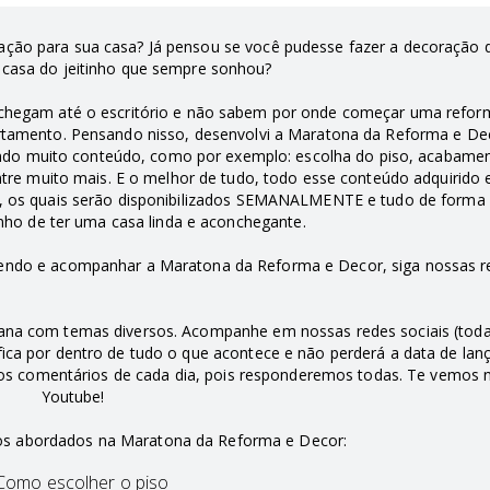
ação para sua casa? Já pensou se você pudesse fazer a decoração 
a casa do jeitinho que sempre sonhou?
 chegam até o escritório e não sabem por onde começar uma refor
partamento. Pensando nisso, desenvolvi a Maratona da Reforma e D
endo muito conteúdo, como por exemplo: escolha do piso, acabame
tre muito mais. E o melhor de tudo, todo esse conteúdo adquirido
OS, os quais serão disponibilizados SEMANALMENTE e tudo de form
onho de ter uma casa linda e aconchegante.
ecendo e acompanhar a Maratona da Reforma e Decor, siga nossas r
ana com temas diversos. Acompanhe em nossas redes sociais (toda
 fica por dentro de tudo o que acontece e não perderá a data de la
os comentários de cada dia, pois responderemos todas. Te vemos 
Youtube!
tos abordados na Maratona da Reforma e Decor:
Como escolher o piso