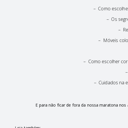
– Como escolhe
– Os segr
– Re
– Móveis colo
– Como escolher core
–
– Cuidados na e
E para não ficar de fora da nossa maratona n
Leia também: