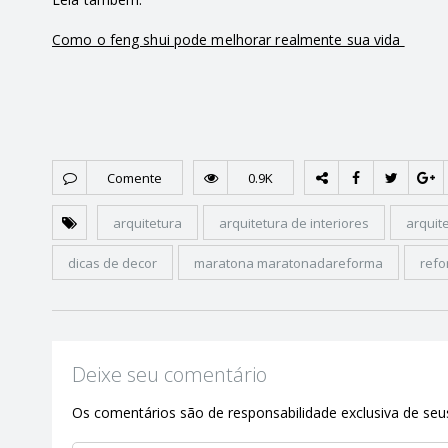
Como o feng shui pode melhorar realmente sua vida
Comente
0.9K
arquitetura
arquitetura de interiores
arquit
dicas de decor
maratona maratonadareforma
ref
Deixe seu comentário
Os comentários são de responsabilidade exclusiva de seus