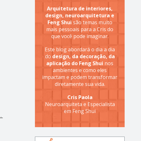
Arquitetura de interiores,
design, neuroarquitetura e
Feng Shui
são temas muito
mais pessoais para a Cris do
que você pode imaginar.
Este blog abordará o dia a dia
do
design, da decoração, da
aplicação do Feng Shui
nos
ambientes e como eles
impactam e podem transformar
diretamente sua vida.
Cris Paola
Neuroarquiteta e Especialista
em Feng Shui
o.