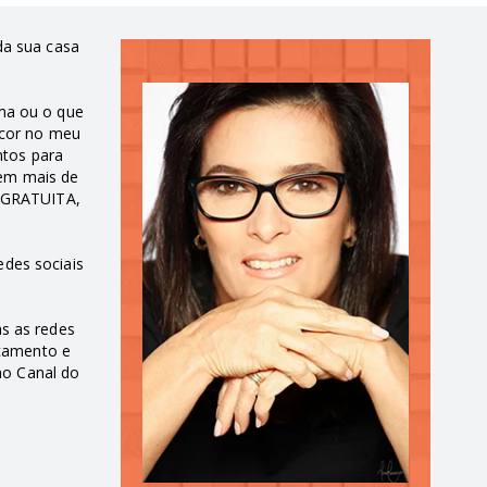
da sua casa
ma ou o que
ecor no meu
ntos para
 em mais de
a GRATUITA,
edes sociais
s as redes
nçamento e
no Canal do