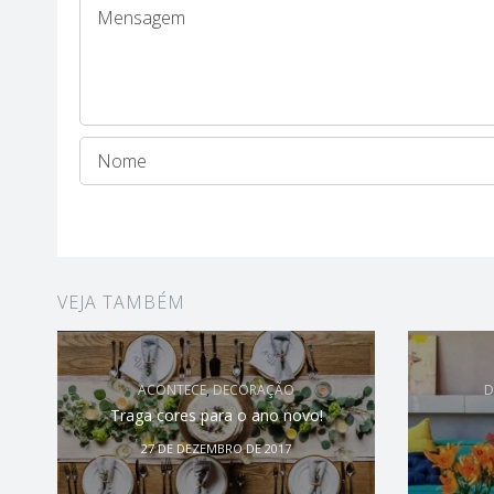
VEJA TAMBÉM
ACONTECE
,
DECORAÇÃO
D
Traga cores para o ano novo!
27 DE DEZEMBRO DE 2017