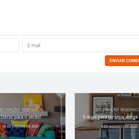
ECORAÇÃO
,
RESIDENCIAL
DECORAÇÃO
,
RESIDENCI
Décor para o verão!
5 dicas para ter uma adega
16 DE JANEIRO DE 2020
4 DE AGOSTO DE 2020