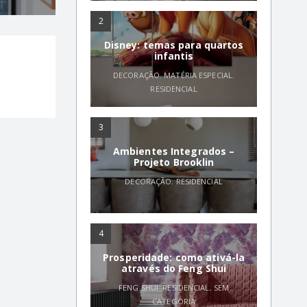
2
Disney: temas para quartos
infantis
DECORAÇÃO
,
MATÉRIA ESPECIAL
,
RESIDENCIAL
3
Ambientes Integrados –
Projeto Brooklin
DECORAÇÃO
,
RESIDENCIAL
4
Prosperidade: como ativá-la
através do Feng Shui
FENG SHUI
,
RESIDENCIAL
,
SEM
CATEGORIA