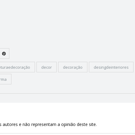
eturaedecoração
decor
decoração
desingdeinteriores
orma
 autores e não representam a opinião deste site.