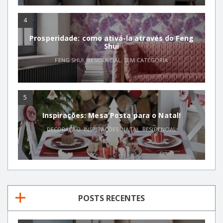
4
Prosperidade: como ativá-la através do Feng
Shui
FENG SHUI
,
RESIDENCIAL
,
SEM CATEGORIA
5
Inspirações: Mesa Posta para o Natal!
DECORAÇÃO
,
INSPIRAÇÕES
,
NATAL
,
RESIDENCIAL
POSTS RECENTES