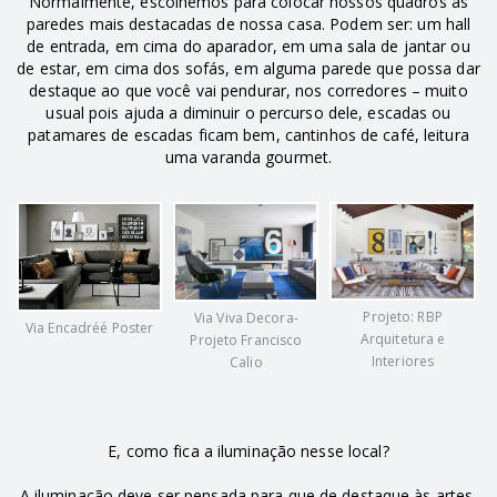
Normalmente, escolhemos para colocar nossos quadros as
paredes mais destacadas de nossa casa. Podem ser: um hall
de entrada, em cima do aparador, em uma sala de jantar ou
de estar, em cima dos sofás, em alguma parede que possa dar
destaque ao que você vai pendurar, nos corredores – muito
usual pois ajuda a diminuir o percurso dele, escadas ou
patamares de escadas ficam bem, cantinhos de café, leitura
uma varanda gourmet.
Projeto: RBP
Via Viva Decora-
Via Encadréé Poster
Arquitetura e
Projeto Francisco
Interiores
Calio
E, como fica a iluminação nesse local?
A iluminação deve ser pensada para que de destaque às artes,