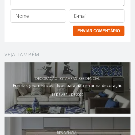
VEJA TAMBÉM
DECORAÇÃO
,
ESTAMPAS
,
RESIDENCIAL
Formas geométricas: dicas para não errar na decoração
15 DE ABRIL DE 2020
RESIDENCIAL