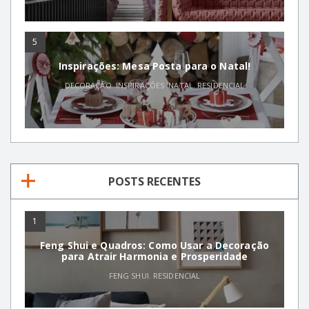
5
Inspirações: Mesa Posta para o Natal!
DECORAÇÃO
,
INSPIRAÇÕES
,
NATAL
,
RESIDENCIAL
POSTS RECENTES
1
Feng Shui e Quadros: Como Usar a Decoração
para Atrair Harmonia e Prosperidade
FENG SHUI
,
RESIDENCIAL