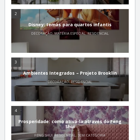
2
Disney: temas para quartos infantis
DECORAÇÃO
,
MATÉRIA ESPECIAL
,
RESIDENCIAL
3
Ambientes Integrados – Projeto Brooklin
DECORAÇÃO
,
RESIDENCIAL
4
Prosperidade: como ativá-la através do Feng
Shui
FENG SHUI
,
RESIDENCIAL
,
SEM CATEGORIA