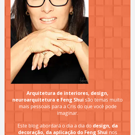
Arquitetura de interiores, design,
neuroarquitetura e Feng Shui
são temas muito
mais pessoais para a Cris do que você pode
imaginar.
Este blog abordará o dia a dia do
design, da
decoração, da aplicação do Feng Shui
nos