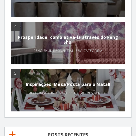
4
Prosperidade: como ativá-la através do Feng
Shui
FENG SHUI
,
RESIDENCIAL
,
SEM CATEGORIA
5
Inspirações: Mesa Posta para o Natal!
DECORAÇÃO
,
INSPIRAÇÕES
,
NATAL
,
RESIDENCIAL
POSTS RECENTES