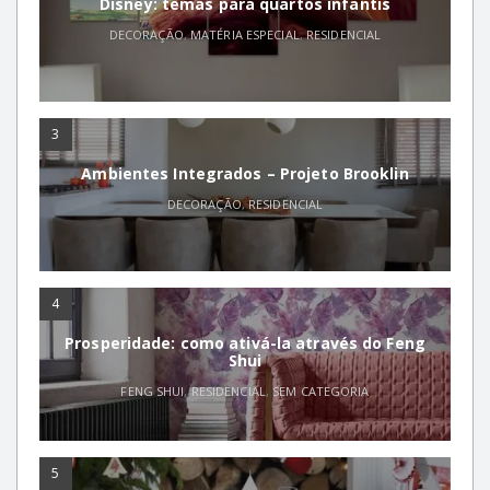
Disney: temas para quartos infantis
DECORAÇÃO
,
MATÉRIA ESPECIAL
,
RESIDENCIAL
3
Ambientes Integrados – Projeto Brooklin
DECORAÇÃO
,
RESIDENCIAL
4
Prosperidade: como ativá-la através do Feng
Shui
FENG SHUI
,
RESIDENCIAL
,
SEM CATEGORIA
5