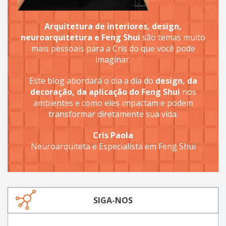
Arquitetura de interiores, design,
neuroarquitetura e Feng Shui
são temas muito
mais pessoais para a Cris do que você pode
imaginar.
Este blog abordará o dia a dia do
design, da
decoração, da aplicação do Feng Shui
nos
ambientes e como eles impactam e podem
transformar diretamente sua vida.
Cris Paola
Neuroarquiteta e Especialista em Feng Shui
SIGA-NOS